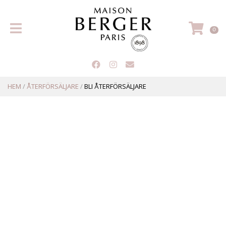
Hem
VA
0
HEM
/
ÅTERFÖRSÄLJARE
/
BLI ÅTERFÖRSÄLJARE