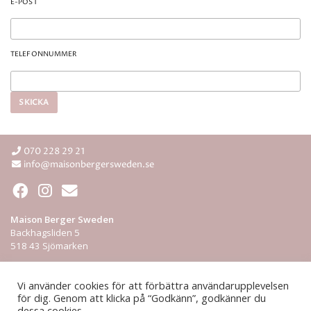
E-POST
TELEFONNUMMER
070 228 29 21
info@maisonbergersweden.se
Maison Berger Sweden
Backhagsliden 5
518 43 Sjömarken
Integritetspolicy
Vi använder cookies för att förbättra användarupplevelsen
för dig. Genom att klicka på “Godkänn”, godkänner du
ÅF-login
dessa cookies.