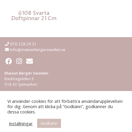
6108 Svarta
Doftpinnar 21 Cm
070 228 29 21
info@maisonbergersweden.se
Maison Berger Sweden
Backhagsliden 5
518 43 Sjömarken
Integritetspolicy
Vi använder cookies för att förbättra användarupplevelsen
för dig. Genom att klicka på “Godkänn”, godkänner du
ÅF-login
dessa cookies.
© 2026 Maison Berger Sweden
Inställningar
Godkänn
Hemsida från
Rodeopark