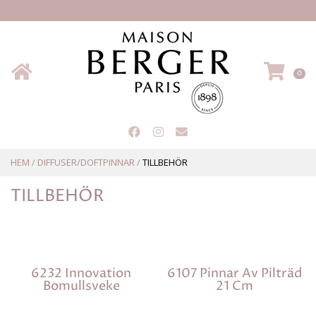
Hem
VA
0
HEM
/
DIFFUSER/DOFTPINNAR
/
TILLBEHÖR
TILLBEHÖR
6232 Innovation
6107 Pinnar Av Pilträd
Bomullsveke
21 Cm