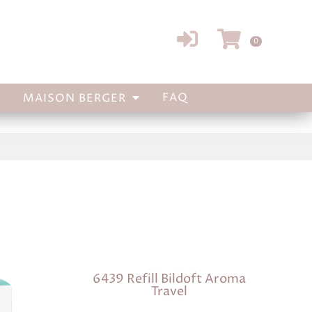
LOGGA
VARU
0
IN
FAQ
MAISON BERGER
6439 Refill Bildoft Aroma
Travel