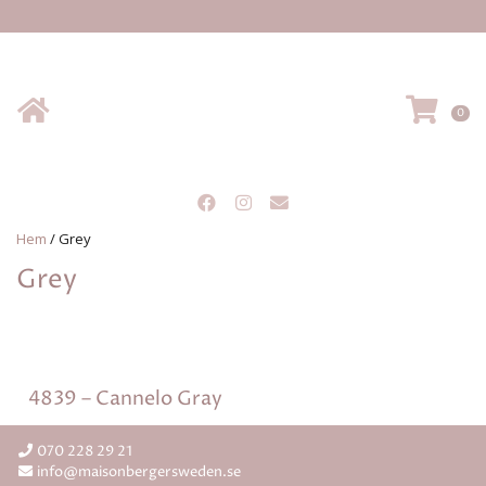
Hem
VA
0
Hem
/
Grey
Grey
4839 – Cannelo Gray
070 228 29 21
info@maisonbergersweden.se