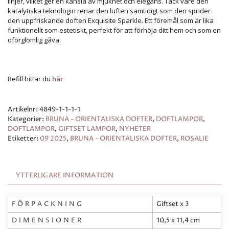
linjer, vilket ger en känsla av mjukhet och elegans. Tack vare den
katalytiska teknologin renar den luften samtidigt som den sprider
den uppfriskande doften Exquisite Sparkle. Ett föremål som är lika
funktionellt som estetiskt, perfekt för att förhöja ditt hem och som en
oförglömlig gåva.
Refill hittar du
här
Artikelnr:
4849-1-1-1-1
Kategorier:
BRUNA - ORIENTALISKA DOFTER
,
DOFTLAMPOR
,
DOFTLAMPOR
,
GIFTSET LAMPOR
,
NYHETER
Etiketter:
09 2025
,
BRUNA - ORIENTALISKA DOFTER
,
ROSALIE
YTTERLIGARE INFORMATION
FÖRPACKNING
Giftset x 3
DIMENSIONER
10,5 x 11,4 cm