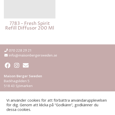
7783 – Fresh Spirit
Refill Diffusor 200 Ml
070 228 29 21
info@maisonbergersweden.se
Maison Berger Sweden
Backhagsliden 5
518 43 Sjömarken
Integritetspolicy
Vi använder cookies för att förbättra användarupplevelsen
för dig. Genom att klicka på “Godkänn”, godkänner du
ÅF-login
dessa cookies.