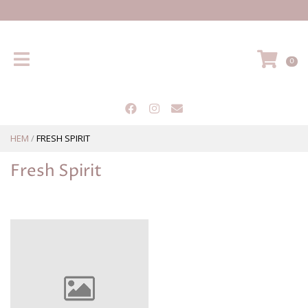
Hem
VA
0
HEM
/
FRESH SPIRIT
Fresh Spirit