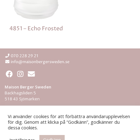
4851 – Echo Frosted
070 228 29 21
info@maisonbergersweden.se
Maison Berger Sweden
Backhagsliden 5
518 43 Sjömarken
Integritetspolicy
Vi använder cookies för att förbättra användarupplevelsen
för dig. Genom att klicka på “Godkänn”, godkänner du
ÅF-login
dessa cookies.
© 2026 Maison Berger Sweden
Inställningar
Godkänn