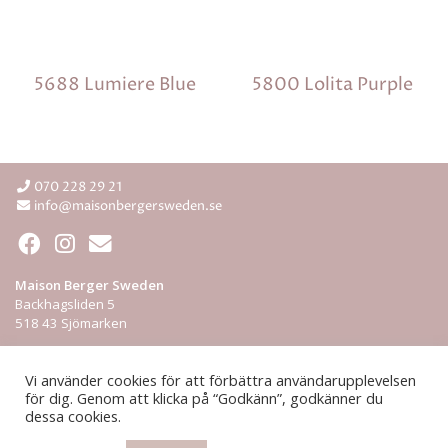
5688 Lumiere Blue
5800 Lolita Purple
070 228 29 21
info@maisonbergersweden.se
Maison Berger Sweden
Backhagsliden 5
518 43 Sjömarken
Integritetspolicy
Vi använder cookies för att förbättra användarupplevelsen
för dig. Genom att klicka på “Godkänn”, godkänner du
ÅF-login
dessa cookies.