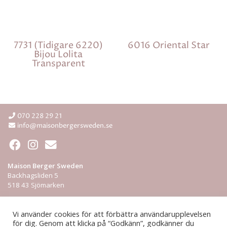
7731 (tidigare 6220)
6016 Oriental Star
Bijou Lolita
Transparent
070 228 29 21
info@maisonbergersweden.se
Maison Berger Sweden
Backhagsliden 5
518 43 Sjömarken
Integritetspolicy
Vi använder cookies för att förbättra användarupplevelsen
för dig. Genom att klicka på “Godkänn”, godkänner du
ÅF-login