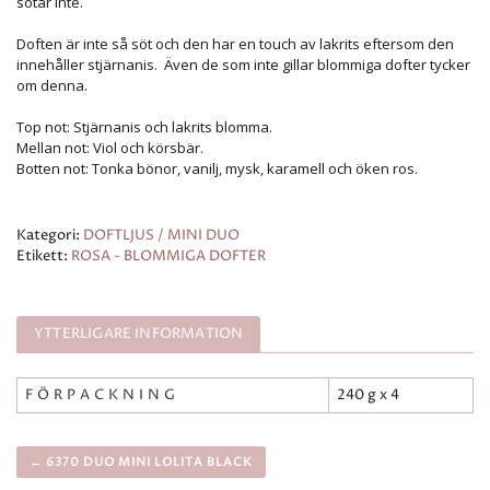
sotar inte.
Doften är inte så söt och den har en touch av lakrits eftersom den
innehåller stjärnanis. Även de som inte gillar blommiga dofter tycker
om denna.
Top not: Stjärnanis och lakrits blomma.
Mellan not: Viol och körsbär.
Botten not: Tonka bönor, vanilj, mysk, karamell och öken ros.
Kategori:
DOFTLJUS / MINI DUO
Etikett:
ROSA - BLOMMIGA DOFTER
YTTERLIGARE INFORMATION
FÖRPACKNING
240 g x 4
← 6370 DUO MINI LOLITA BLACK