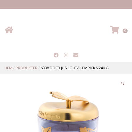
Hem
VA
0
HEM
/
PRODUKTER
/
6338 DOFTLJUS LOLITA LEMPICKA 240 G
🔍