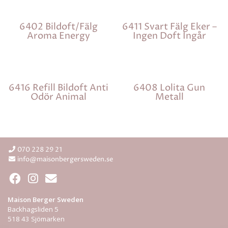
6402 Bildoft/fälg
6411 Svart Fälg Eker –
Aroma Energy
Ingen Doft Ingår
6416 Refill Bildoft Anti
6408 Lolita Gun
Odör Animal
Metall
070 228 29 21
info@maisonbergersweden.se
Maison Berger Sweden
Backhagsliden 5
518 43 Sjömarken