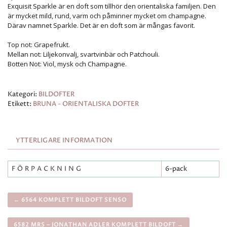
Exquisit Sparkle är en doft som tillhör den orientaliska familjen. Den
är mycket mild, rund, varm och påminner mycket om champagne.
Därav namnet Sparkle. Det är en doft som är mångas favorit.
Top not: Grapefrukt.
Mellan not: Liljekonvalj, svartvinbär och Patchouli.
Botten Not: Viol, mysk och Champagne.
Kategori:
BILDOFTER
Etikett:
BRUNA - ORIENTALISKA DOFTER
YTTERLIGARE INFORMATION
FÖRPACKNING
6-pack
← 6564 KOMPLETT BILDOFT SENSO
6582 MRS – JONATHAN ADLER KOMPLETT BILDOFT →