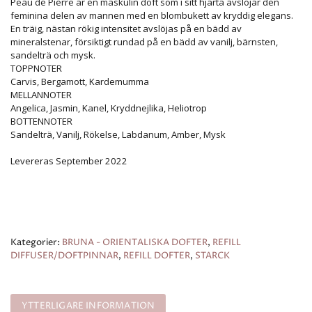
Peau de Pierre är en maskulin doft som i sitt hjärta avslöjar den
feminina delen av mannen med en blombukett av kryddig elegans.
En träig, nästan rökig intensitet avslöjas på en bädd av
mineralstenar, försiktigt rundad på en bädd av vanilj, bärnsten,
sandelträ och mysk.
TOPPNOTER
Carvis, Bergamott, Kardemumma
MELLANNOTER
Angelica, Jasmin, Kanel, Kryddnejlika, Heliotrop
BOTTENNOTER
Sandelträ, Vanilj, Rökelse, Labdanum, Amber, Mysk
Levereras September 2022
Kategorier:
BRUNA - ORIENTALISKA DOFTER
,
REFILL
DIFFUSER/DOFTPINNAR
,
REFILL DOFTER
,
STARCK
YTTERLIGARE INFORMATION