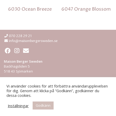
6030 Ocean Breeze
6047 Orange Blossom
070 228 29 21
info@maisonbergersweden.se
Maison Berger Sweden
Backhagsliden 5
518 43 Sjömarken
Integritetspolicy
Vi använder cookies för att förbättra användarupplevelsen
för dig. Genom att klicka på “Godkänn”, godkänner du
ÅF-login
dessa cookies.
© 2026 Maison Berger Sweden
Inställningar
Godkänn
Hemsida från
Rodeopark