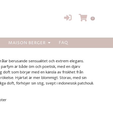
LOGGA
VARU
0
IN
er Car Diffusor Refill 2p
FAQ
MAISON BERGER
ffusor. Varje ”puck” räcker i 4-6 veckor.
rålar berusande sensualitet och extrem elegans.
e parfym är både öm och poetisk, med en djärv
vlig doft som börjar med en känsla av friskhet från
ökelse. Hjärtat är mer blommigt. Storax, med sin
a doft, förhöjer sin stig, svept i indonesisk patchouli.
oter