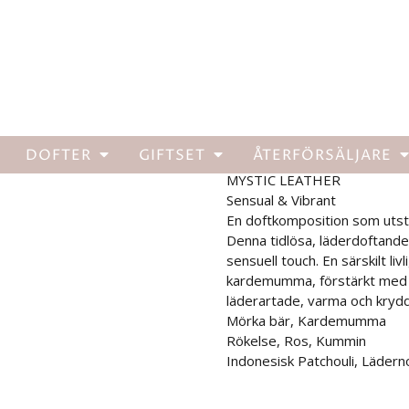
L 2P
6887 Mystic Leath
🔍
DOFTER
GIFTSET
ÅTERFÖRSÄLJARE
Detta är refill till våra Car Di
MYSTIC LEATHER
Sensual & Vibrant
En doftkomposition som utst
Denna tidlösa, läderdoftand
sensuell touch. En särskilt li
kardemumma, förstärkt med r
läderartade, varma och kryddig
Mörka bär, Kardemumma
Rökelse, Ros, Kummin
Indonesisk Patchouli, Lädern