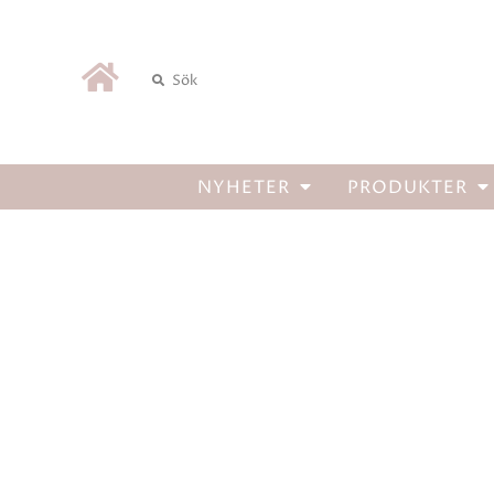
HEM
/
PRODUKTER
/
6887 MYSTIC LEATHER CAR DIFFUSOR REFIL
Hem
NYHETER
PRODUKTER