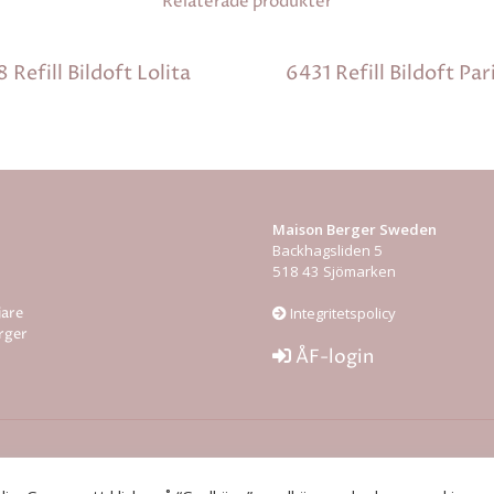
Relaterade produkter
 Refill Bildoft Lolita
6431 Refill Bildoft Par
Maison Berger Sweden
Backhagsliden 5
518 43 Sjömarken
jare
Integritetspolicy
rger
ÅF-login