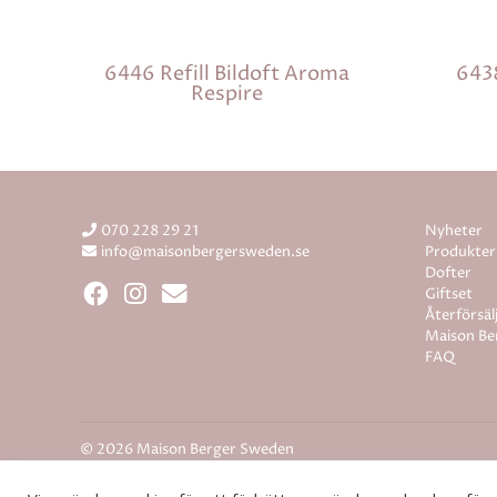
6446 Refill Bildoft Aroma
6438
Respire
070 228 29 21
Nyheter
info@maisonbergersweden.se
Produkter
Dofter
Giftset
Återförsäl
Maison Be
FAQ
© 2026 Maison Berger Sweden
Hemsida från
Rodeopark