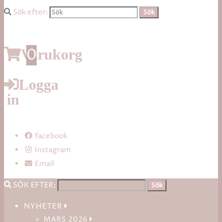
Sök efter:
0
Varukorg
Logga
in
facebook
Instagram
Email
SÖK EFTER:
NYHETER
MARS 2026