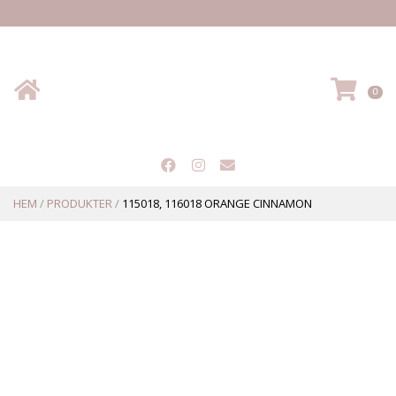
Hem
VA
0
HEM
/
PRODUKTER
/
115018, 116018 ORANGE CINNAMON