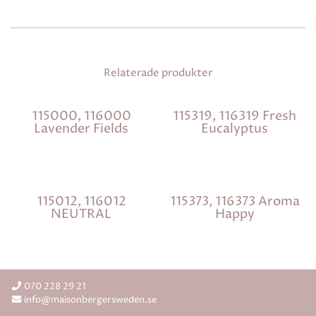
Relaterade produkter
115000, 116000
115319, 116319 Fresh
Lavender Fields
Eucalyptus
115012, 116012
115373, 116373 Aroma
NEUTRAL
Happy
070 228 29 21
info@maisonbergersweden.se